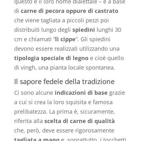
questo è il loro nome dialettale – è a base
di
carne di pecora oppure di castrato
che viene tagliata a piccoli pezzi poi
distribuiti lungo degli
spiedini
lunghi 30
cm e chiamati “
li cippe
”. Gli spiedini
devono essere realizzati utilizzando una
tipologia speciale di
legno
e cioè quello
di vingh, una pianta locale spontanea.
Il sapore fedele della tradizione
Ci sono alcune
indicazioni di base
grazie
a cui si crea la loro squisita e famosa
prelibatezza. La prima è, sicuramente,
riferita alla
scelta di carne di qualità
che, però, deve essere rigorosamente
tagliata a mano
e, soprattutto, i tocchetti