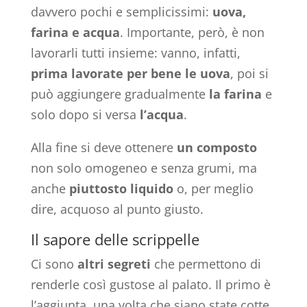
davvero pochi e semplicissimi:
uova,
farina e
acqua
. Importante, però, è non
lavorarli tutti insieme: vanno, infatti,
prima lavorate per bene le
uova
, poi si
può aggiungere gradualmente
la farina
e
solo dopo si versa
l’acqua
.
Alla fine si deve ottenere
un composto
non solo omogeneo e senza grumi, ma
anche
piuttosto
liquido
o, per meglio
dire, acquoso al punto giusto.
Il sapore delle scrippelle
Ci sono
altri segreti
che permettono di
renderle così gustose al palato. Il primo è
l’aggiunta, una volta che siano state cotte