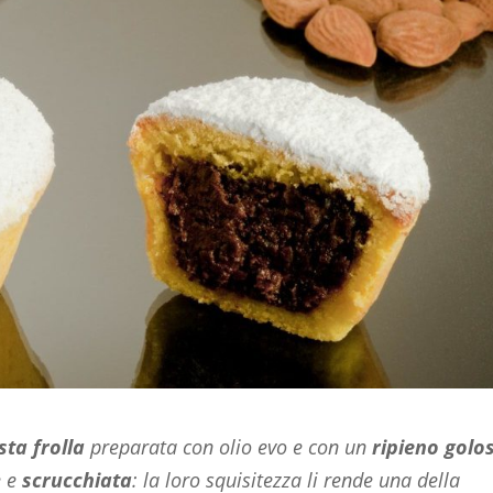
sta frolla
preparata con olio evo e con un
ripieno golo
e e
scrucchiata
: la loro squisitezza li rende una della