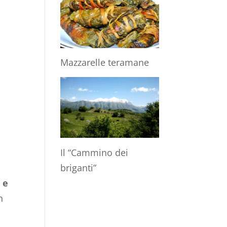
Mazzarelle teramane
Il “Cammino dei
briganti”
 e
n