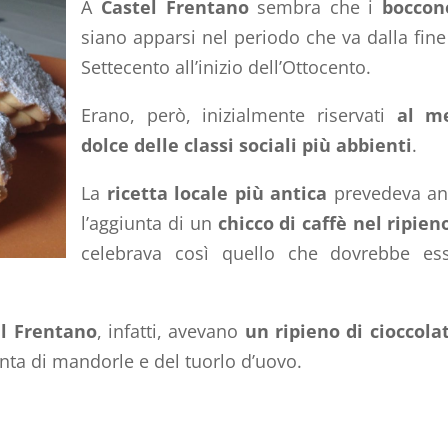
A
Castel Frentano
sembra che i
boccon
siano apparsi nel periodo che va dalla fine
Settecento all’inizio dell’Ottocento.
Erano, però, inizialmente riservati
al m
dolce delle classi sociali più abbienti
.
La
ricetta locale più antica
prevedeva an
l’aggiunta di un
chicco di caffè nel ripien
celebrava così quello che dovrebbe es
l Frentano
, infatti, avevano
un ripieno di cioccola
nta di mandorle e del tuorlo d’uovo.