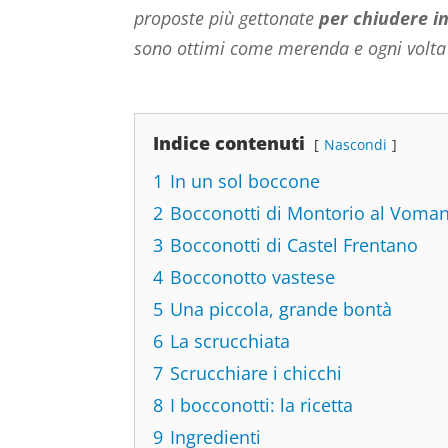
proposte più gettonate
per chiudere in
sono ottimi come merenda e ogni volta in
Indice contenuti
Nascondi
1
In un sol boccone
2
Bocconotti di Montorio al Voma
3
Bocconotti di Castel Frentano
4
Bocconotto vastese
5
Una piccola, grande bontà
6
La scrucchiata
7
Scrucchiare i chicchi
8
I bocconotti: la ricetta
9
Ingredienti