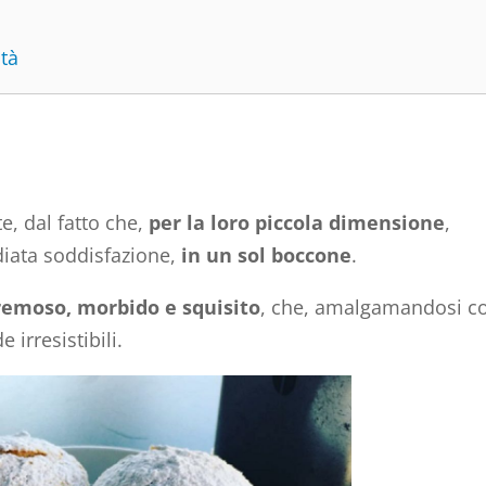
ità
, dal fatto che,
per la loro piccola dimensione
,
iata soddisfazione,
in un sol boccone
.
remoso, morbido e squisito
, che, amalgamandosi c
e irresistibili.