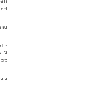
otti
 del
enu
che
o
. Si
sere
to e