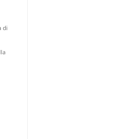
a di
lla